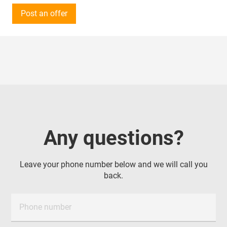
Цвет: черный.
Объем закупки - 150 шт.
Post an offer
Просьба предоставить прайс-лист продукции.
Звонки принимаются с 8:00 до 17:00 по местному
времени.
Предложения от поставщиков рассматриваем по
всей России, Казахстану, ОАЭ, Китаю, Турции и
Беларуси.
Поставка в Республику Татарстан
Any questions?
Leave your phone number below and we will call you
back.
Phone number