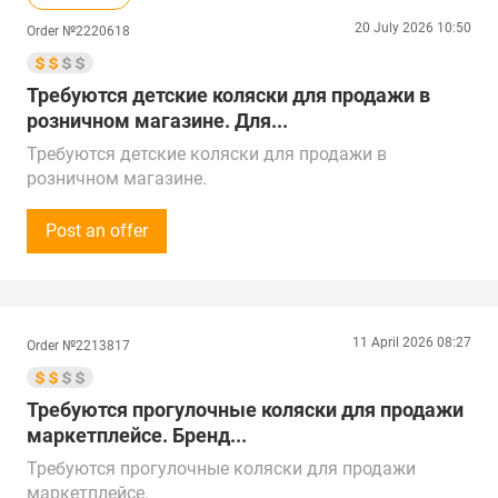
20 July 2026 10:50
Order №2220618
Требуются детские коляски для продажи в
розничном магазине. Для...
Требуются детские коляски для продажи в
розничном магазине.
Для новорожденных и детей постарше:
прогулочные, 2в1, 3в1 и др.
Post an offer
Сумма закупки - от 100 000 рублей (1 000 $).
Звонки принимаем с 10:00 до 18:00 по времени
Москвы.
Поставщиков рассмотрим по всей России,
11 April 2026 08:27
Order №2213817
Казахстану, Китаю, ОАЭ, Турции и Беларуси.
Поставка в г. Ульяновск
Требуются прогулочные коляски для продажи
маркетплейсе. Бренд...
Требуются прогулочные коляски для продажи
маркетплейсе.