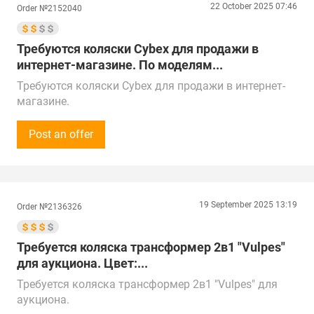
22 October 2025 07:46
Order №2152040
всей России, Казахстану, ОАЭ, Китаю, Турции и
Беларуси.
Поставка в г. Москва, Фруктовая улица
Требуются коляски Cybex для продажи в
интернет-магазине. По моделям...
Требуются коляски Cybex для продажи в интернет-
магазине.
По моделям рассмотрим предложения.
Сумма закупки - до 500 000 рублей (5 000$), на
Post an offer
постоянной основе. Срок поставки обсуждается
напрямую.
Просьба предоставить прайс-лист продукции.
Готовы принимать звонки с 14:00 до 22:00 по
19 September 2025 13:19
Order №2136326
местному времени.
Предложения от поставщиков рассматриваем по
всей России, Казахстану, ОАЭ, Китаю, Турции и
Требуется коляска трансформер 2в1 "Vulpes"
Беларуси.
для аукциона. Цвет:...
Поставка в г. Избербаш
Требуется коляска трансформер 2в1 "Vulpes" для
аукциона.