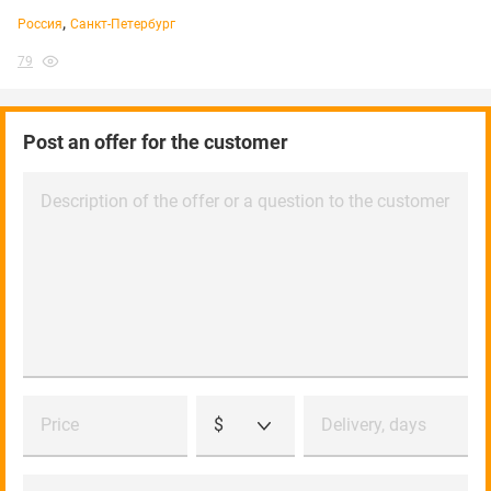
,
Россия
Санкт-Петербург
79
Post an offer for the customer
Description of the offer or a question to the customer
Price
$
Delivery, days