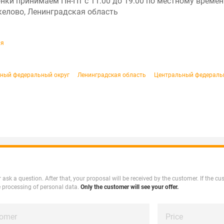
Звонки принимаем Пн-Пт с 11:00 до 19:00 по местному вре
скелово, Ленинградская область
ия
дный федеральный округ
Ленинградская область
Центральный федераль
 or ask a question. After that, your proposal will be received by the customer. If the 
e processing of personal data.
Only the customer will see your offer.
tomer
Price