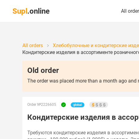
Supl
.online
All orde
All orders
Хлебобулочные и кондитерские изде
Кондитерские изделия в ассортименте розничног
Old order
The order was placed more than a month ago and ma
Order №2226605
Кондитерские изделия в ассор
Требуются кондитерские изделия в ассортимент