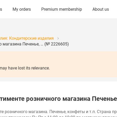
rs
My orders
Premium membership
About us
лия: Кондитерские изделия
о магазина Печенье, … (№ 2226605)
y have lost its relevance.
тименте розничного магазина Печенье
е розничного магазина. Печенье, конфеты и т.п. Страна 