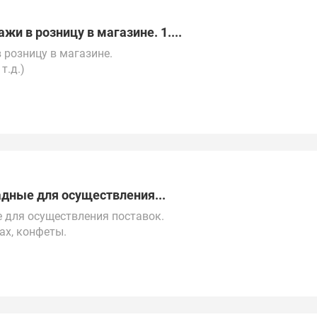
и в розницу в магазине. 1....
 розницу в магазине.
т.д.)
00 рублей за кг.
tsApp.
Беларусь, Казахстан.
дные для осуществления...
 для осуществления поставок.
ах, конфеты.
000 $).
 закупок.
у, Беларуси, Турции, ОАЭ, Китаю и СНГ.
метро Юго-Западная