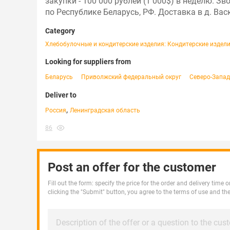
закупки - 100 000 рублей (1 000$) в неделю. 
по Республике Беларусь, РФ. Доставка в д. Ва
Category
Хлебобулочные и кондитерские изделия: Кондитерские издел
Looking for suppliers from
Беларусь
Приволжский федеральный округ
Северо-Запа
Deliver to
,
Россия
Ленинградская область
86
Post an offer for the customer
Fill out the form: specify the price for the order and delivery time
clicking the "Submit" button, you agree to the terms of use and th
Description of the offer or a question to the cus