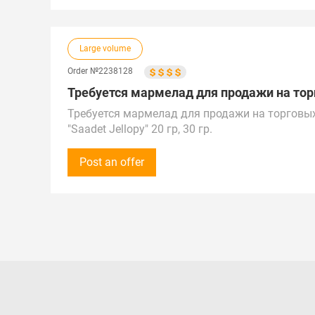
Город поставки: Екатеринбург
Large volume
Order №2238128
Требуется мармелад для продажи на торго
Требуется мармелад для продажи на торговых
"Saadet Jellopy" 20 гр, 30 гр.
Сумма закупки - от 1 000 000 до 6 000 000 руб
Закупки осуществляются на постоянной основ
Post an offer
Просьба оставлять ваши предложения на сайт
Предложения от поставщиков рассматриваем п
Поставка в г. Грозный