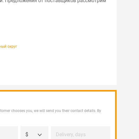
мени. Предложения от поставщиков рассмотрим
ный округ
customer chooses you, we will send you their contact details. By
$
Delivery, days