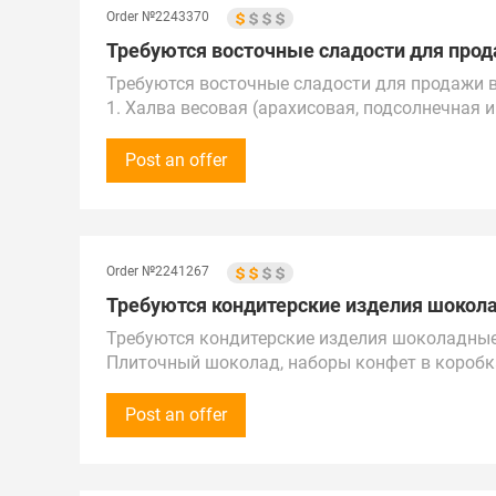
Order №2243370
Требуются восточные сладости для продаж
Требуются восточные сладости для продажи в
1. Халва весовая (арахисовая, подсолнечная и 
2. Рахат-лукум весовой. Проходная цена: до 10
Просьба оставлять ваши предложения на Wha
Post an offer
Поставщиков рассматриваем по всей России, 
Поставка в г. Сочи
Order №2241267
Требуются кондитерские изделия шокола
Требуются кондитерские изделия шоколадные
Плиточный шоколад, наборы конфет в коробк
Ценовой сегмент средний и высокий.
Закупка первоначальная от 100 000 рублей (1 
Post an offer
В дальнейшем возможно увеличение бюджета
Предложения рассмотрим по России, Казахстан
Город поставки – Самара и Москва, станция 