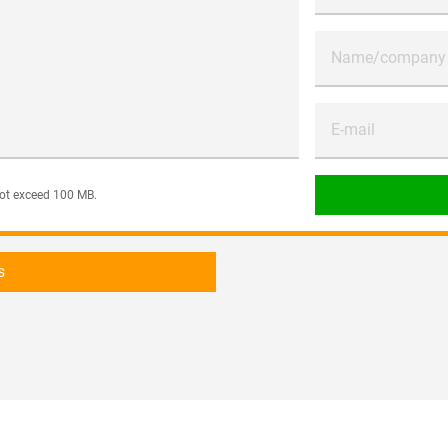
Name/company
E-mail
 not exceed 100 MB.
s