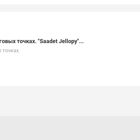
вых точках. "Saadet Jellopy"...
 точках.
лей (10 000$-60 000$).
е.
е/электронной почте.
о всей России, Турции и Беларуси.