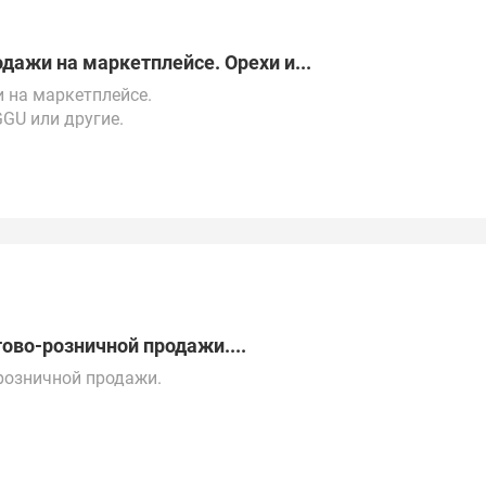
дажи на маркетплейсе. Орехи и...
 на маркетплейсе.
GGU или другие.
0$).
 времени (4:00-13:00 МСК).
у, Беларуси, Турции, ОАЭ и Китаю.
ово-розничной продажи....
розничной продажи.
ектронной почте.
ругим странам СНГ.