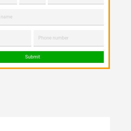
 name
Phone number
Submit