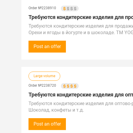
Order №2238910
Требуются кондитерские изделия для про
Требуются кондитерские изделия для продажи
Орехи и ягоды в йогурте и в шоколаде. ТМ YO
Закупка первоначальная от 30 000 рублей (30
Звонки принимаем с 9:00 до 18:00 по местному
Post an offer
Предложения рассмотрим по России, Казахстан
Город поставки – Иркутск
Large volume
Order №2238720
Требуются кондитерские изделия для опт
Требуются кондитерские изделия для оптово-
Шоколад, конфеты и т.д.
Закупки от 1 000 000 рублей (10 000 $).
Просьба предложения оставлять на сайте / эл
Post an offer
Предложения рассмотрим по всей России и д