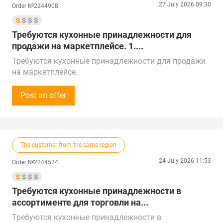
27 July 2026 09:30
Order №2244908
Казахстану, Беларуси, Турции, ОАЭ и Китаю.
Город поставки – Екатеринбург
Требуются кухонные принадлежности для
продажи на маркетплейсе. 1....
Требуются кухонные принадлежности для продажи
на маркетплейсе.
1. Органайзеры выдвижные для хранения (для
крышек, ножей и т.д.).
Post an offer
2. Доски разделочные деревянные, размеры от
20*30 см.
Звонки принимаем с 10:00 до 16:00 по времени
Москвы.
The customer from the same region
Предложения рассмотрим по близлежащим
регионам России, Казахстану и Китаю.
24 July 2026 11:53
Order №2244524
Город поставки – Краснодар
Требуются кухонные принадлежности в
ассортименте для торговли на...
Требуются кухонные принадлежности в