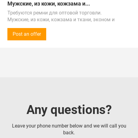
Мужские, из кожи, кожзама и...
Требуются ремни для оптовой торговли.
Мужские, из кожи, кожзама и ткани, эконом и
средний ценовой сегмент.
Сумма закупки - 50 000 рублей (500$) в месяц.
Post an offer
Звонки принимаем Пн-Пт с 9:00 до 18:00 по
местному времени.
Предложения от поставщиков рассмотрим по РФ,
Китаю, Республике Беларусь, Турции, ОАЭ и
Республике Казахстан.
Доставка в г. Иваново
Any questions?
Leave your phone number below and we will call you
back.