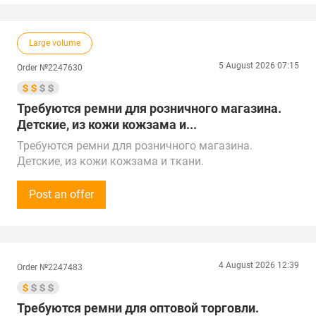
Просьба оставлять ваши предложения на сайте/
электронной почте, звонками не беспокоить.
Предложения от поставщиков рассмотрим по РФ,
Large volume
Китаю, Республике Беларусь, Турции, ОАЭ и
Республике Казахстан.
5 August 2026 07:15
Order №2247630
Доставка в г. Ростов-на-Дону
Требуются ремни для розничного магазина.
Детские, из кожи кожзама и...
Требуются ремни для розничного магазина.
Детские, из кожи кожзама и ткани.
Сумма закупки - 300 000 рублей (3 000$) регулярная
потребность.
Post an offer
Просьба оставлять ваши предложения на сайте/
электронной почте, звонками не беспокоить.
Предложения от поставщиков рассмотрим по РФ,
Китаю, Республике Беларусь, Турции, ОАЭ и
4 August 2026 12:39
Order №2247483
Республике Казахстан.
Доставка в г. Ростов-на-Дону
Требуются ремни для оптовой торговли.