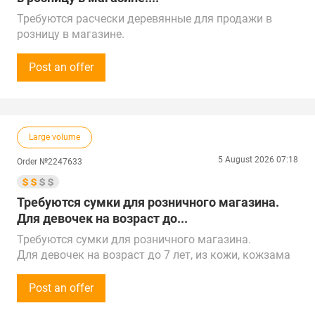
Требуются расчески деревянные для продажи в
розницу в магазине.
Можжевеловые и сандаловые.
Закупка от 100 000 рублей (1 000$).
Post an offer
Звонки принимаем с 12:00 до 21:00 по времени
Москвы.
Предложения рассмотрим по всей России и Китаю.
Город поставки – Выборг
Large volume
5 August 2026 07:18
Order №2247633
Требуются сумки для розничного магазина.
Для девочек на возраст до...
Требуются сумки для розничного магазина.
Для девочек на возраст до 7 лет, из кожи, кожзама
и ткани.
Сумма закупки - 300 000 рублей (3 000$) регулярная
Post an offer
потребность.