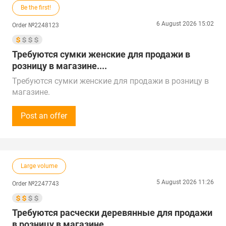
Be the first!
6 August 2026 15:02
Order №2248123
Требуются сумки женские для продажи в
розницу в магазине....
Требуются сумки женские для продажи в розницу в
магазине.
Повседневные, дорожные и т.д. Материал:
натуральная и искусственная кожа.
Post an offer
Ценовой сегмент низкий и средний.
Срок закупки: в ближайшее время.
Звонки принимаем с 10:00 до 18:00 по времени
Москвы.
Large volume
Предложения от поставщиков рассматриваем по
всей России, Кыргызстану, Казахстану, ОАЭ, Китаю,
5 August 2026 11:26
Order №2247743
Турции, Беларуси и странам Прибалтики.
Поставка в г. Новомосковск
Требуются расчески деревянные для продажи
в розницу в магазине....