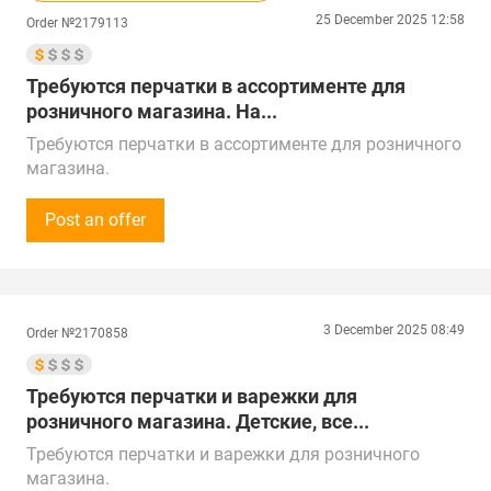
Доставка в г. Егорьевск
25 December 2025 12:58
Order №2179113
Требуются перчатки в ассортименте для
розничного магазина. На...
Требуются перчатки в ассортименте для розничного
магазина.
На возраст от 0 лет, вязаные, также рассмотрим
варежки, все сезоны, эконом и средний ценовой
Post an offer
сегмент, с маркировкой Честный знак.
Сумма закупки - 50 000 рублей (500$) в месяц.
Прошу предоставить ваш прайс-лист и условия
сотрудничества.
3 December 2025 08:49
Order №2170858
Звонки принимаем Пн-Пт с 10:00 до 19:00 по
местному времени.
Предложения от поставщиков рассмотрим по РФ,
Требуются перчатки и варежки для
Китаю, Республике Беларусь, Турции, ОАЭ и
розничного магазина. Детские, все...
Казахстану.
Требуются перчатки и варежки для розничного
Доставка в г. Рязань
магазина.