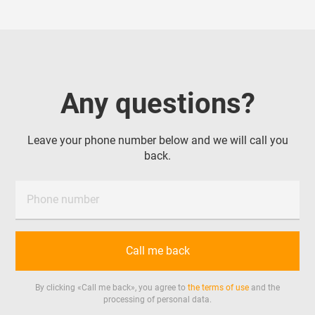
Предложения от поставщиков рассмотрим по РФ,
Китаю, Республике Беларусь, Турции, ОАЭ и
Казахстану.
Доставка в г. Воронеж
Any questions?
Leave your phone number below and we will call you
back.
Phone number
Call me back
By clicking «
Call me back
», you agree to
the terms of use
and the
processing of personal data.