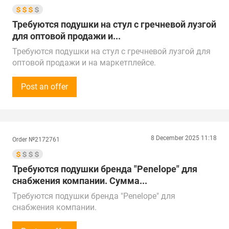
Республике Казахстан.
Доставка в г. Магас
Требуются подушки на стул с гречневой лузгой
для оптовой продажи и...
Требуются подушки на стул с гречневой лузгой для
оптовой продажи и на маркетплейсе.
Сумма первоначальной закупки - от 500 000 рублей
(5 000$).
Post an offer
В дальнейшем планируется долгосрочное
сотрудничество.
Звонки принимаем с 10:00 до 17:00 по МСК.
Предложения от поставщиков рассмотрим по всей
8 December 2025 11:18
Order №2172761
России, СНГ и Китаю.
Поставка в г. Химки
Требуются подушки бренда "Penelope" для
снабжения компании. Сумма...
Требуются подушки бренда "Penelope" для
снабжения компании.
Сумма закупки - от 30 000 рублей.