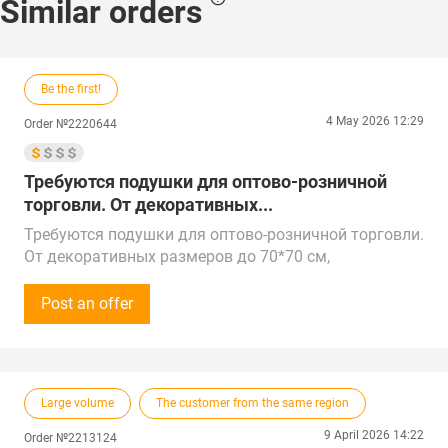
Similar orders
Be the first!
4 May 2026 12:29
Order №2220644
Требуются подушки для оптово-розничной
торговли. От декоративных...
Требуются подушки для оптово-розничной торговли.
От декоративных размеров до 70*70 см,
синтетические и натуральные наполнители, средний
и премиум ценовой сегмент.
Post an offer
Сумма закупки - 50 000 рублей (500$) в месяц.
Звонки принимаем каждый день с 11:00 до 20:00 по
местному времени, предпочтительный способ про
электронной почте.
Large volume
The customer from the same region
Предложения от поставщиков рассмотрим по РФ,
Китаю, Республике Беларусь, Турции, ОАЭ и
9 April 2026 14:22
Order №2213124