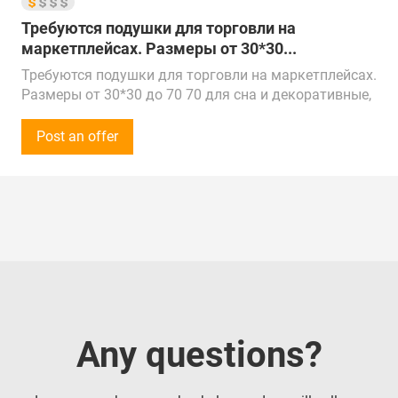
Китаю, Республике Беларусь, Турции, ОАЭ и
Требуются подушки для торговли на
Казахстану.
маркетплейсах. Размеры от 30*30...
Доставка в г. Санкт-Петербург, Центр
Требуются подушки для торговли на маркетплейсах.
Размеры от 30*30 до 70 70 для сна и декоративные,
средний, высокий, премиум ценовой сегмент.
Сумма закупки - 50 000 рублей (500$) в месяц.
Post an offer
Прошу предоставить ваш прайс-лист и условия
сотрудничества только на сайте, по электронной
почте или сообщения в WhatsApp.
Предложения от поставщиков рассмотрим по РФ,
Китаю, Республике Беларусь, Турции, ОАЭ и
Казахстану.
Доставка в г. Москва, Ленинский район
Any questions?