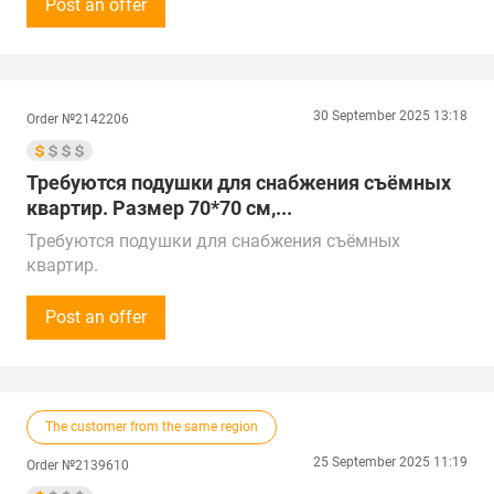
Закупки осуществляются на постоянной основе.
Post an offer
Просьба предоставить прайс-лист продукции.
Предложения от поставщиков рассматриваем по
Китаю, Казахстану и Беларуси.
Поставка в г. Ростов-на-Дону
30 September 2025 13:18
Order №2142206
Требуются подушки для снабжения съёмных
квартир. Размер 70*70 см,...
Требуются подушки для снабжения съёмных
квартир.
Размер 70*70 см, для сна, натуральный и
синтетический наполнитель, эконом ценовой
Post an offer
сегмент.
Сумма закупки - 30 000 рублей (300$) в квартал.
Прошу предоставить ваш прайс-лист и условия
сотрудничества.
The customer from the same region
Звонки принимаем Пн-Пт с 9:00 до 18:00 по
местному времени.
25 September 2025 11:19
Order №2139610
Предложения от поставщиков рассмотрим по РФ,