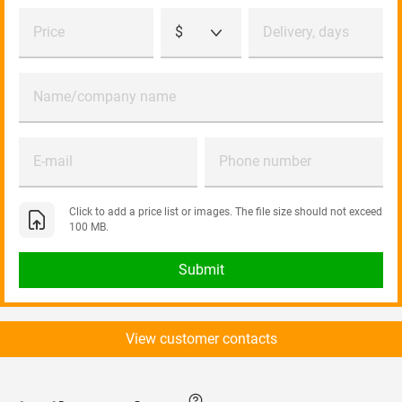
Price
$
Delivery, days
Name/company name
E-mail
Phone number
Click to add a price list or images. The file size should not exceed
100 MB.
Submit
View customer contacts