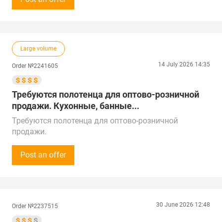
Москвы.
Предложения рассмотрим по близлежащим
регионам России, Казахстану и Китаю.
Город поставки – Краснодар
Large volume
14 July 2026 14:35
Order №2241605
Требуются полотенца для оптово-розничной
продажи. Кухонные, банные...
Требуются полотенца для оптово-розничной
продажи.
Кухонные, банные и др.
Закупки от 1 000 000 рублей (10 000 $).
Post an offer
Просьба предложения оставлять на сайте /
электронной почте.
Предложения рассмотрим по всей России и другим
странам СНГ.
30 June 2026 12:48
Order №2237515
Город поставки: Екатеринбург