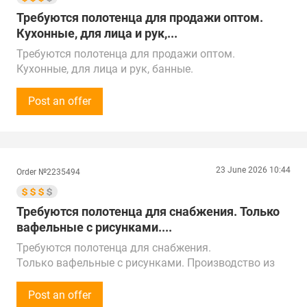
Требуются полотенца для продажи оптом.
Кухонные, для лица и рук,...
Требуются полотенца для продажи оптом.
Кухонные, для лица и рук, банные.
Сумма закупки - 300 000 рублей (3 000$).
Закупки осуществляются на постоянной основе.
Post an offer
Просьба предоставить прайс-лист продукции.
Готовы принимать звонки с 9:00 до 20:00 по МСК.
Предложения от поставщиков рассматриваем по
всей России, Казахстану, ОАЭ, Китаю, Турции и
23 June 2026 10:44
Order №2235494
Беларуси.
Поставка в г. Махачкала
Требуются полотенца для снабжения. Только
вафельные с рисунками....
Требуются полотенца для снабжения.
Только вафельные с рисунками. Производство из
Китай, Узбекистан.
Не дороже 0,10$ по курсу в рублях. Оплата
Post an offer