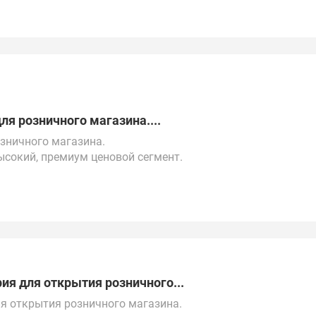
е.
о всей России, Казахстану, ОАЭ, Китаю, Турции и
я розничного магазина....
зничного магазина.
высокий, премиум ценовой сегмент.
месяц.
Ф, Китаю, Республике Беларусь, Турции, ОАЭ и
я для открытия розничного...
я открытия розничного магазина.