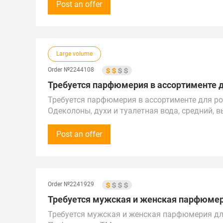
Закупки осуществляются на постоянной основ
Post an offer
Предложения от поставщиков рассматриваем п
Беларуси.
Поставка в г. Изобильный
Large volume
Order №2244108
Требуется парфюмерия в ассортименте дл
Требуется парфюмерия в ассортименте для ро
Одеколоны, духи и туалетная вода, средний, 
Сумма закупки - от 100 000 рублей (1 000$) в 
Звонки принимаем с 8:00 до 22:00 по Москве.
Post an offer
Предложения от поставщиков рассмотрим по Р
Республике Казахстан.
Город доставка уточнятся
Order №2241929
Требуется мужская и женская парфюмери
Требуется мужская и женская парфюмерия дл