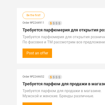
Be the first!
Order №2244911
Требуется парфюмерия для открытия розн
Требуется парфюмерия для открытия розничн
По фасовке и TM рассмотрим все предложени
Сумма закупки - до 50 000 рублей.
Предложения от поставщиков рассмотрим по вс
Post an offer
Беларуси.
Поставка в г. Москва, метро Лианозово
Order №2244652
Требуется парфюм для продажи в магази
Требуется парфюм для продажи в магазине.
Мужской и женские. Бренды различные.
Сумма закупки - до 100 000 рублей (1 000$).