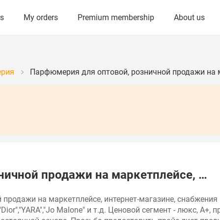
rs
My orders
Premium membership
About us
ерия
Парфюмерия для оптовой, розничной продажи на м
ничной продажи на маркетплейсе, …
родажи на маркетплейсе, интернет-магазине, снабжения прои
 ,"Dior","YARA","Jo Malone" и т.д. Ценовой сегмент - люкс, А+