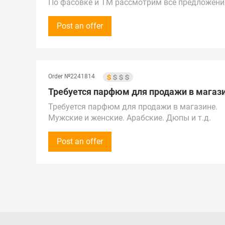
По фасовке и TM рассмотрим все предложени
Предложения от поставщиков рассмотрим по вс
Беларуси.
Post an offer
Поставка в г. Зеленодольск
Order №2241814
Требуется парфюм для продажи в магази
Требуется парфюм для продажи в магазине.
Мужские и женские. Арабские. Дюпы и т.д.
Сумма закупки - 100 000 рублей (1 000$).
Закупки осуществляются на постоянной основ
Post an offer
Готовы принимать звонки с 10:00 до 23:00 по
Предложения от поставщиков рассматриваем 
Поставка в г. Хабаровск