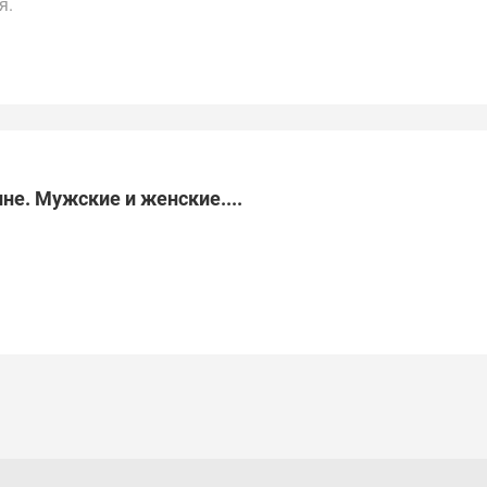
я.
ей России, Казахстану, Китаю, ОАЭ, Турции и
не. Мужские и женские....
е.
 местному времени.
по Турции, ОАЭ, Азербайджану, Саудовской Аравии.