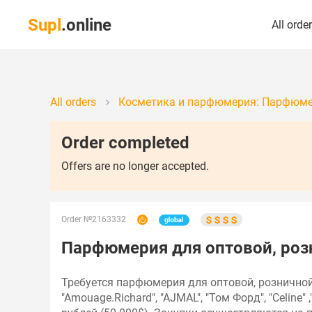
Supl
.online
All orde
All orders
Косметика и парфюмерия: Парфюм
Order completed
Offers are no longer accepted.
Order №2163332
Парфюмерия для оптовой, роз
Требуется парфюмерия для оптовой, розничной п
"Amouage.Richard", "AJMAL", "Том Форд", "Celine"