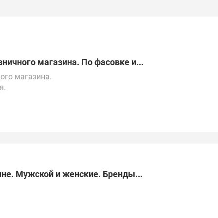
ичного магазина. По фасовке и...
ого магазина.
я.
ей России, Казахстану, Китаю, ОАЭ, Турции и
не. Мужской и женские. Бренды...