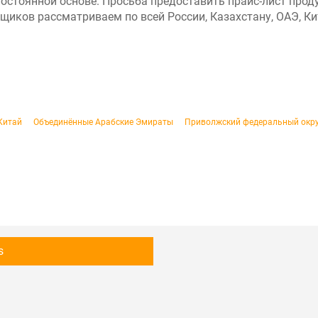
постоянной основе. Просьба предоставить прайс-лист проду
ков рассматриваем по всей России, Казахстану, ОАЭ, Кита
Китай
Объединённые Арабские Эмираты
Приволжский федеральный окр
s