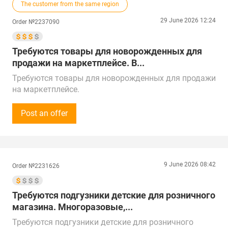
The customer from the same region
странам СНГ.
Город поставки: Екатеринбург
29 June 2026 12:24
Order №2237090
Требуются товары для новорожденных для
продажи на маркетплейсе. В...
Требуются товары для новорожденных для продажи
на маркетплейсе.
В ассортименте, коврики для новорожденных,
шезлонги, погремушки, стульчики для кормления,
Post an offer
силиконовая посуда для малышей.
Сумма закупки - 500 000 (5 000$).
Просьба предоставить прайс-лист продукции.
Готовы принимать звонки с 11:00 до 14:00 по МСК.
9 June 2026 08:42
Order №2231626
Предложения от поставщиков рассматриваем по
всей России, Казахстану, ОАЭ, Китаю, Турции и
Беларуси.
Требуются подгузники детские для розничного
Поставка в г. Москва
магазина. Многоразовые,...
Требуются подгузники детские для розничного