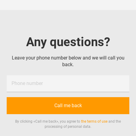
всей России, Казахстану, ОАЭ, Китаю, Турции и
Беларуси.
Поставка в г. Норильск
Any questions?
Leave your phone number below and we will call you
back.
Phone number
Call me back
By clicking «
Call me back
», you agree to
the terms of use
and the
processing of personal data.