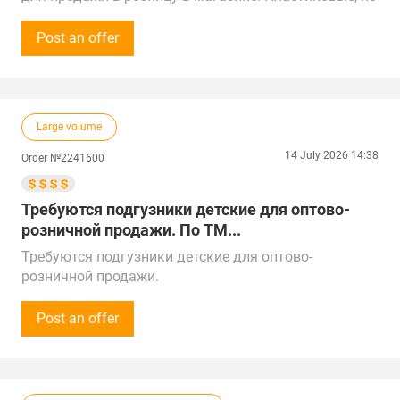
размерам рассмотрим варианты.
Сумма закупки - от 30 000 рублей (300 $).
Post an offer
Звонки принимаем с 10:00 до 18:00 по времени
Москвы.
Поставщиков рассмотрим по всей России,
Казахстану, Китаю, ОАЭ, Турции и Беларуси.
Large volume
Поставка в г. Ульяновск
14 July 2026 14:38
Order №2241600
Требуются подгузники детские для оптово-
розничной продажи. По ТМ...
Требуются подгузники детские для оптово-
розничной продажи.
По ТМ рассмотрим все варианты: отечественные и
импортные.
Post an offer
Закупки от 1 000 000 рублей (10 000 $).
Просьба предложения оставлять на сайте /
электронной почте.
Предложения рассмотрим по всей России и другим