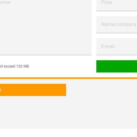
tomer
Price
Name/company
E-mail
 not exceed 100 MB.
s