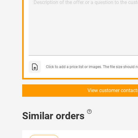
Description of the offer or a question to the cus
Click to add a price list or images. The file size should
View customer contact
Similar orders