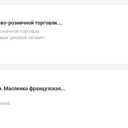
во-розничной торговли....
озничной торговли.
иум ценовой сегмент.
:00 по местному времени, предпочтительный способ
Ф, Китаю, Республике Беларусь, Турции, ОАЭ и
. Масленка французская...
елый.
ной основе.
 МСК.
о всей России, Казахстану, ОАЭ, Китаю, Турции и