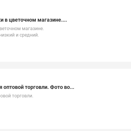
и в цветочном магазине....
цветочном магазине.
низкий и средний.
ни Москвы.
о всей России, Кыргызстану, Казахстану, ОАЭ, Китаю,
 оптовой торговли. Фото во...
товой торговли.
20/72614_nabor_stakanov_iz_khrustalia.pdf
естному времени.
Ф, Китаю, Республике Беларусь, Турции, ОАЭ,