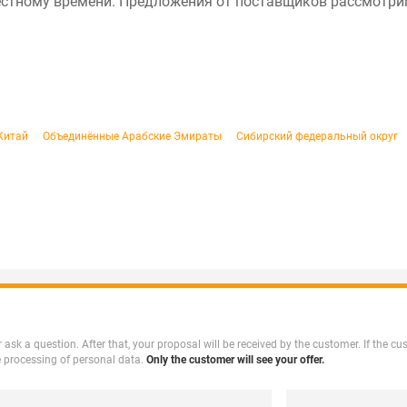
естному времени. Предложения от поставщиков рассмотрим
Китай
Объединённые Арабские Эмираты
Сибирский федеральный округ
 or ask a question. After that, your proposal will be received by the customer. If the 
e processing of personal data.
Only the customer will see your offer.