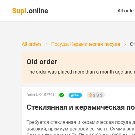
Supl
.online
All orde
All orders
Посуда: Керамическая посуда
Ст
Old order
The order was placed more than a month ago and ma
Order №2152791
Стеклянная и керамическая по
Требуется стеклянная и керамическая посуда д
высокий, премиум ценовой сегмент. Сумма заку