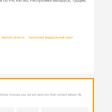
 по РФ, Китаю, Республике Беларусь, Турции,
Омская область
Уральский федеральный округ
customer chooses you, we will send you their contact details. By