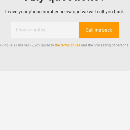
Leave your phone number below and we will call you back.
Phone number
Call me back
icking «
Call me back
», you agree to
the terms of use
and the processing of personal