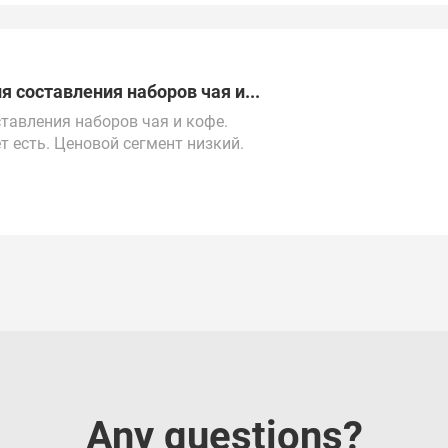
тся напрямую.
 составления наборов чая и...
тавления наборов чая и кофе.
т есть. Ценовой сегмент низкий.
ни Москвы.
хстану, Беларуси, Турции, ОАЭ и Китаю.
Any questions?