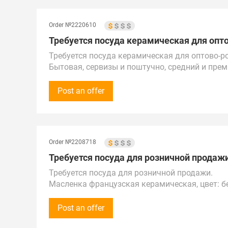
Республике Казахстан и СНГ.
Доставка в г. Москва, Беговая
Order №2220610
Требуется посуда керамическая для опто
Требуется посуда керамическая для оптово-р
Бытовая, сервизы и поштучно, средний и прем
Сумма закупки - 50 000 рублей (500$) в месяц.
Звонки принимаем каждый день с 11:00 до 20
Post an offer
про электронной почте.
Предложения от поставщиков рассмотрим по Р
Республике Казахстан.
Доставка в г. Магас
Order №2208718
Требуется посуда для розничной продажи
Требуется посуда для розничной продажи.
Масленка французская керамическая, цвет: б
Сумма закупки - от 30 000 рублей, на постоян
Готовы принимать звонки с 13:00 до 15:00 по
Post an offer
Предложения от поставщиков рассматриваем п