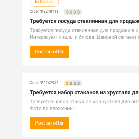
Be the first!
Order №2248111
Требуется посуда стеклянная для продаж
Требуется посуда стеклянная для продажи в 
Интересуют пиалы и блюда. Ценовой сегмент 
Срок закупки: в ближайшее время.
Звонки принимаем с 10:00 до 18:00 по време
Post an offer
Предложения от поставщиков рассматриваем п
Турции, Беларуси и странам Прибалтики.
Поставка в г. Новомосковск
Order №2242948
Требуется набор стаканов из хрусталя для
Требуется набор стаканов из хрусталя для оп
Фото во вложении:
https://cdn.supl.biz/media/attachments/2026/7/
Объём закупки - 20 шт.
Post an offer
Звонки принимаем Пн-Пт с 9:30 до 17:30 по м
Предложения от поставщиков рассмотрим по Р