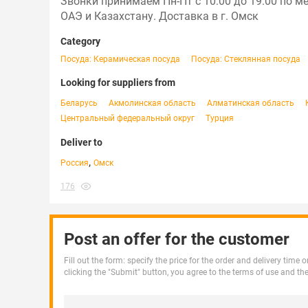
Звонки принимаем Пн-Пт с 10:00 до 19:00 по м
ОАЭ и Казахстану. Доставка в г. Омск
Category
Посуда: Керамическая посуда
Посуда: Стеклянная посуда
Looking for suppliers from
Беларусь
Акмолинская область
Алматинская область
Центральный федеральный округ
Турция
Deliver to
,
Россия
Омск
176
Post an offer for the customer
Fill out the form: specify the price for the order and delivery time
clicking the "Submit" button, you agree to the terms of use and th