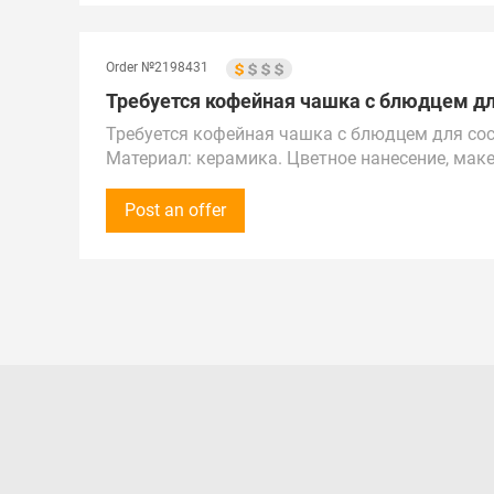
Беларуси.
Поставка в г. Москва, точное место обсуждае
Order №2198431
Требуется кофейная чашка с блюдцем для
Требуется кофейная чашка с блюдцем для сос
Материал: керамика. Цветное нанесение, маке
Количество: 100 шт.
Звонки принимаем с 12:00 до 17:00 по време
Post an offer
Предложения рассмотрим по всей России, Каза
Город поставки – Махачкала