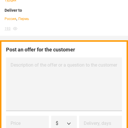
Турция
Deliver to
,
Россия
Пермь
193
Post an offer for the customer
Description of the offer or a question to the customer
Price
$
Delivery, days