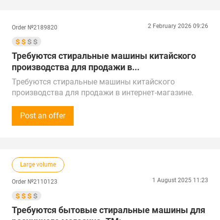
Звонки принимаем каждый день с 11:00 до 20:00 по
местному времени, предпочтительный способ про
2 February 2026 09:26
Order №2189820
электронной почте.
Предложения от поставщиков рассмотрим по РФ,
Китаю, Республике Беларусь, Турции, ОАЭ и
Требуются стиральные машины китайского
Республике Казахстан.
производства для продажи в...
Доставка в г. Магас
Требуются стиральные машины китайского
производства для продажи в интернет-магазине.
ТМ: "Samsung", "LG", "Haier", "Midea" и другие.
Бюджет пробной закупки от 100 000 рублей (1 000
Post an offer
$).
Планируются закупки на постоянной основе с
последующим увеличением объемов.
Просьба оставлять ваши предложения на сайте/
Large volume
электронной почте.
Предложения от поставщиков рассмотрю по всей
1 August 2025 11:23
Order №2110123
России, Китаю, Беларуси, с учетом доставки.
Поставка в г. Нижний Тагил
Требуются бытовые стиральные машины для