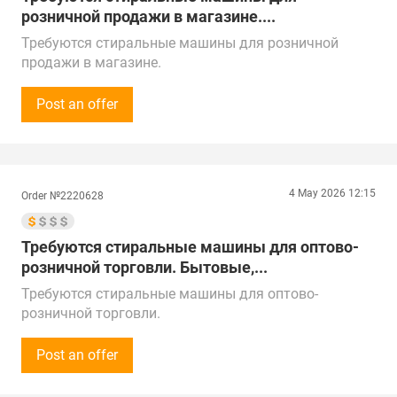
розничной продажи в магазине....
Требуются стиральные машины для розничной
продажи в магазине.
Автомат и полуавтомат. Загрузка от 2 кг.
По ТМ и моделям рассмотрим варианты.
Post an offer
Закупка от 100 000 рублей (1 000 $).
Звонки принимаем с 8:00 до 20:00 по времени
Москвы.
Предложения рассмотрим по всей России,
4 May 2026 12:15
Order №2220628
Казахстану и Беларуси.
Город поставки – Баймак
Требуются стиральные машины для оптово-
розничной торговли. Бытовые,...
Требуются стиральные машины для оптово-
розничной торговли.
Бытовые, вертикальная и горизонтальная загрузка,
так же рассмотрим сушилки для белья, средний и
Post an offer
премиум ценовой сегмент.
Объём закупки - 10 шт в месяц.