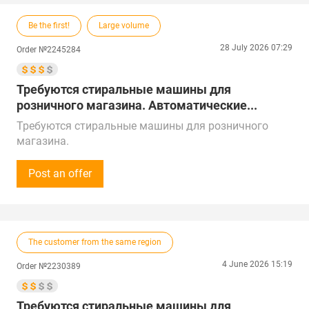
Be the first!
Large volume
28 July 2026 07:29
Order №2245284
Требуются стиральные машины для
розничного магазина. Автоматические...
Требуются стиральные машины для розничного
магазина.
Автоматические и полуавтомат, вертикальная и
горизонтальная загрузка, средний и высокий
Post an offer
ценовой сегмент, под заказ.
Сумма закупки - от 300 000 рублей (3 000$) в месяц.
Звонки принимаем Пн-Пт с 12:00 до 17:00 по
местному времени.
The customer from the same region
Предложения от поставщиков рассмотрим по РФ,
Китаю, Республике Беларусь, Турции, ОАЭ и
4 June 2026 15:19
Order №2230389
Республике Казахстан.
Доставка в г. Москва, Тёплый стан
Требуются стиральные машины для