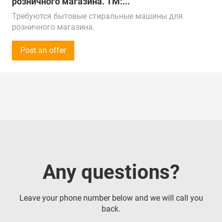
розничного магазина. ТМ:...
Требуются бытовые стиральные машины для
розничного магазина.
ТМ: "Indesit", "Candy", "Samsung" и "LG". Вся линейка,
средний и эконом ценовой сегмент.
Post an offer
Сумма закупки - от 500 000 рублей (5 000$) в месяц.
Прошу предоставить ваш прайс-лист и условия
сотрудничества.
Звонки принимаем Пн-Пт с 9:00 до 18:00 по
местному времени.
Предложения от поставщиков рассмотрим по РФ,
Китаю, Республике Беларусь, Турции, ОАЭ и
Казахстану.
Доставка в г. Майкоп
Any questions?
Leave your phone number below and we will call you
back.