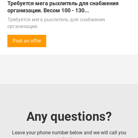
Требуется мега рыхлитель для снабжения
организации. Весом 100 - 130...
Требуется мега рыхлитель для снабжения
организации.
Весом 100 - 130 тонн.
Объем закупки - 1 штука.
Post an offer
Закупки осуществляются на постоянной основе.
Просьба предложения оставлять на сайте /
электронной почте, а также в What's App.
Предложения от поставщиков рассматриваем по
всей России, Казахстану, ОАЭ, Китаю, Турции и
Беларуси.
Поставка в г. Тында
Any questions?
Leave your phone number below and we will call you