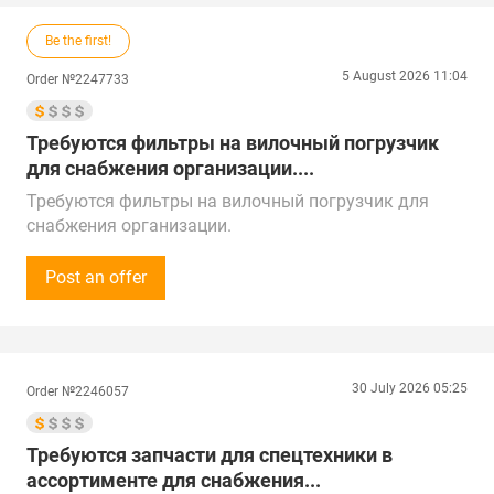
Be the first!
5 August 2026 11:04
Order №2247733
Требуются фильтры на вилочный погрузчик
для снабжения организации....
Требуются фильтры на вилочный погрузчик для
снабжения организации.
490JLX-BM, 1z163-82301-BM, H99Y1-00311X-BM и
CX0708FS.
Post an offer
Объём закупки - по 6 шт каждой позиции
регулярная потребность.
Звонки принимаем Пн-Пт с 9:00 до 17:00 по
местному времени.
30 July 2026 05:25
Order №2246057
Предложения от поставщиков рассмотрим по РФ,
Китаю, Республике Беларусь, Турции, ОАЭ и
Республике Казахстан.
Требуются запчасти для спецтехники в
Доставка в г. Санкт-Петербург, район Ржевка
ассортименте для снабжения...