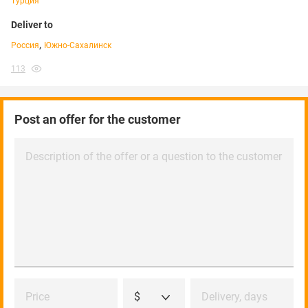
Турция
Deliver to
,
Россия
Южно-Сахалинск
113
Post an offer for the customer
Description of the offer or a question to the customer
Price
$
Delivery, days