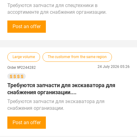
Требуются запчасти для спецтехники в
ассортименте для снабжения организации.
Расходные, фильтры, колодки и т.п.
Ежемесячная закупка.
Post an offer
Звонки принимаем Пн-Пт с 8:00 до 17:00 по
местному времени.
Предложения от поставщиков рассмотрим по РФ,
Китаю, Республике Беларусь, Турции, ОАЭ и
Large volume
The customer from the same region
Республике Казахстан.
Доставка в г. Саяногорск
24 July 2026 05:26
Order №2244282
Требуются запчасти для экскаватора для
снабжения организации....
Требуются запчасти для экскаватора для
снабжения организации.
Двигатель для экскаватора Hitachi ZX 400 2007 г.в.
и мегарыхлитель для экскаватора Hitachi ZX670LC-
Post an offer
5G.
Объем закупки - 1 шт. каждого наименование.