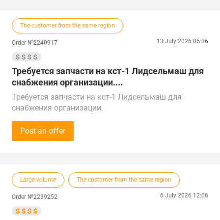
Предложения от поставщиков рассматриваем по
России и Китаю.
The customer from the same region
Поставка в г. Благовещенск, Амурская область.
13 July 2026 05:36
Order №2240917
Требуется запчасти на кст-1 Лидсельмаш для
снабжения организации....
Требуется запчасти на кст-1 Лидсельмаш для
снабжения организации.
Закупки осуществляются на постоянной основе.
Готовы принимать звонки с 8:00 до 20:00 по МСК.
Post an offer
Предложения от поставщиков рассматриваем по
всей России и Беларуси.
Поставка в г. Благовещенск, Амурская область
Large volume
The customer from the same region
6 July 2026 12:06
Order №2239252