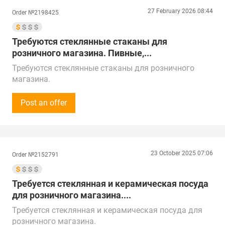
местному времени.
27 February 2026 08:44
Order №2198425
Предложения от поставщиков рассмотрим по РФ,
Китаю, Республике Беларусь, Турции, ОАЭ,
Республике Казахстан и СНГ.
Требуются стеклянные стаканы для
Доставка в г. Москва, Беговая
розничного магазина. Пивные,...
Требуются стеклянные стаканы для розничного
магазина.
Пивные, объёмом 0,3 и 0,5 л.
Сумма закупки - от 30 000 до 100 000 рублей (300$ -
Post an offer
1 000$) в квартал.
Звонки принимаем Пн-Пт 9:00-17:00 по местному
времени.
Предложения от поставщиков рассмотрим по по РФ,
23 October 2025 07:06
Order №2152791
Китаю, Республике Беларусь, Турции, ОАЭ и
Республике Казахстан.
Доставка в г. Киров, Кировская область
Требуется стеклянная и керамическая посуда
для розничного магазина....
Требуется стеклянная и керамическая посуда для
розничного магазина.