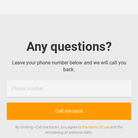
местному времени.
Предложения от поставщиков рассматриваем по
всей России, Казахстану, ОАЭ, Китаю, Турции и
Беларуси.
Поставка в г. Избербаш
Any questions?
Leave your phone number below and we will call you
back.
Phone number
Call me back
By clicking «
Call me back
», you agree to
the terms of use
and the
processing of personal data.