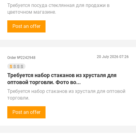
Требуется посуда стеклянная для продажи в
цветочном магазине.
Интересуют пиалы и блюда. Ценовой сегмент
низкий и средний.
Post an offer
Срок закупки: в ближайшее время.
Звонки принимаем с 10:00 до 18:00 по времени
Москвы.
Предложения от поставщиков рассматриваем по
20 July 2026 07:26
Order №2242948
всей России, Кыргызстану, Казахстану, ОАЭ, Китаю,
Турции, Беларуси и странам Прибалтики.
Поставка в г. Новомосковск
Требуется набор стаканов из хрусталя для
оптовой торговли. Фото во...
Требуется набор стаканов из хрусталя для оптовой
торговли.
Фото во вложении:
https://cdn.supl.biz/media/attachments/2026/7/20/72
Post an offer
614_nabor_stakanov_iz_khrustalia.pdf
Объём закупки - 20 шт.
Звонки принимаем Пн-Пт с 9:30 до 17:30 по