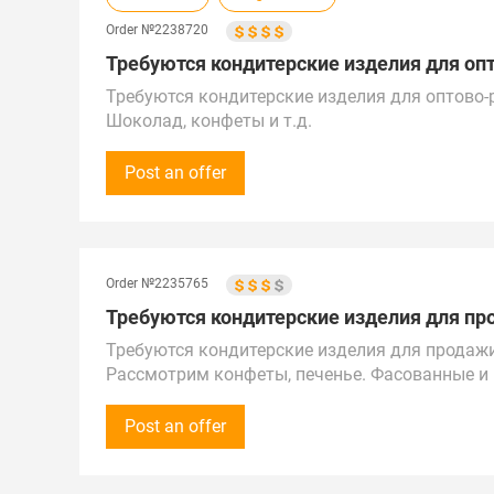
Order №2238720
Требуются кондитерские изделия для опт
Требуются кондитерские изделия для оптово-
Шоколад, конфеты и т.д.
Закупки от 1 000 000 рублей (10 000 $).
Просьба предложения оставлять на сайте / эл
Post an offer
Предложения рассмотрим по всей России и д
Город поставки: Екатеринбург
Order №2235765
Требуются кондитерские изделия для пр
Требуются кондитерские изделия для продаж
Рассмотрим конфеты, печенье. Фасованные и 
Закупка от 300 000 рублей (3 000 $).
Звонки принимаем с 8:00 до 17:00 по времен
Post an offer
Предложения рассмотрим по России и другим 
Город поставки – Чебоксары