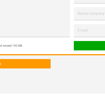
Name/company
E-mail
 not exceed 100 MB.
s