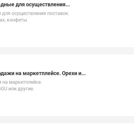
дные для осуществления...
 для осуществления поставок.
ах, конфеты.
000 $).
 закупок.
у, Беларуси, Турции, ОАЭ, Китаю и СНГ.
метро Юго-Западная
дажи на маркетплейсе. Орехи и...
 на маркетплейсе.
GGU или другие.
0$).
 времени (4:00-13:00 МСК).
у, Беларуси, Турции, ОАЭ и Китаю.