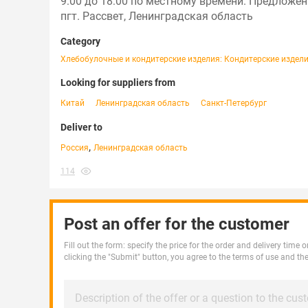
9:00 до 18:00 по местному времени. Предложен
пгт. Рассвет, Ленинградская область
Category
Хлебобулочные и кондитерские изделия: Кондитерские издел
Looking for suppliers from
Китай
Ленинградская область
Санкт-Петербург
Deliver to
,
Россия
Ленинградская область
114
Post an offer for the customer
Fill out the form: specify the price for the order and delivery time
clicking the "Submit" button, you agree to the terms of use and th
Description of the offer or a question to the cus