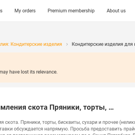
rs
My orders
Premium membership
About us
лия: Кондитерские изделия
Кондитерские изделия для 
y have lost its relevance.
мления скота Пряники, торты, …
 скота. Пряники, торты, бисквиты, сухари и прочее (нелик
оставки обсуждается напрямую. Просьба предоставить прай