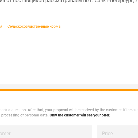
ия от поставщиков рассматриваем по г. Санкт-Петербург, 
ия
Сельскохозяйственные корма
 or ask a question. After that, your proposal will be received by the customer. If the 
e processing of personal data.
Only the customer will see your offer.
tomer
Price