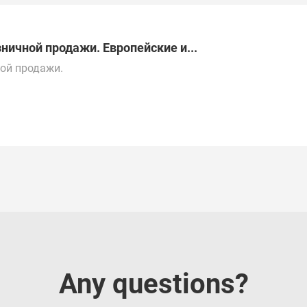
ничной продажи. Европейские и...
ой продажи.
постоянной основе.
о всей России, Казахстану, ОАЭ, Китаю, Турции и
Any questions?