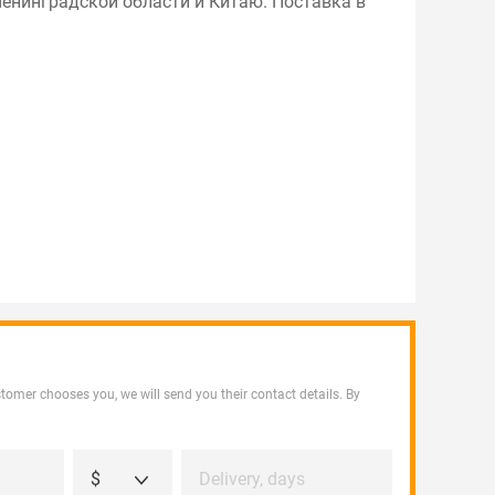
Ленинградской области и Китаю. Поставка в
customer chooses you, we will send you their contact details. By
$
Delivery, days