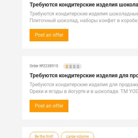
Требуются кондитерские изделия шокола
Требуются кондитерские изделия шоколадные
Плиточный шоколад, наборы конфет в коробк
Ценовой сегмент средний и высокий.
Закупка первоначальная от 100 000 рублей (1 
Post an offer
В дальнейшем возможно увеличение бюджета
Предложения рассмотрим по России, Казахстан
Город поставки – Самара и Москва, станция 
Order №2238910
Требуются кондитерские изделия для про
Требуются кондитерские изделия для продажи
Орехи и ягоды в йогурте и в шоколаде. ТМ YO
Закупка первоначальная от 30 000 рублей (30
Звонки принимаем с 9:00 до 18:00 по местному
Post an offer
Предложения рассмотрим по России, Казахстан
Город поставки – Иркутск
Be the first!
Large volume