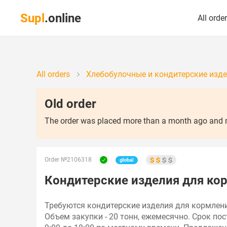
Supl
.online
All orde
All orders
Хлебобулочные и кондитерские изде
Old order
The order was placed more than a month ago and ma
Order №2106318
Кондитерские изделия для кор
Требуются кондитерские изделия для кормления
Объем закупки - 20 тонн, ежемесячно. Срок п