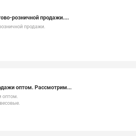
ово-розничной продажи....
розничной продажи.
ектронной почте.
ругим странам СНГ.
одажи оптом. Рассмотрим...
и оптом.
весовые.
и Москвы.
странам СНГ, Турции, ОАЭ и Китаю.