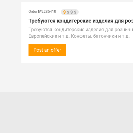
Order №2235410
Требуются кондитерские изделия для роз
Требуются кондитерские изделия для розничн
Европейские и т.д. Конфеты, батончики и т.д.
Сумма закупки - от 50 000 рублей (500 $), на 
Звонки принимаются с 12:00 до 17:00 по МСК.
Post an offer
Предложения от поставщиков рассматриваем п
Беларуси.
Поставка в г. Елабуга