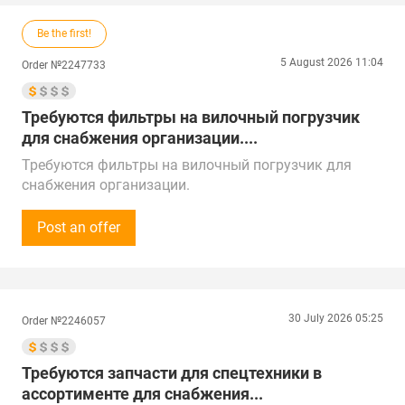
Be the first!
5 August 2026 11:04
Order №2247733
Требуются фильтры на вилочный погрузчик
для снабжения организации....
Требуются фильтры на вилочный погрузчик для
снабжения организации.
490JLX-BM, 1z163-82301-BM, H99Y1-00311X-BM и
CX0708FS.
Post an offer
Объём закупки - по 6 шт каждой позиции
регулярная потребность.
Звонки принимаем Пн-Пт с 9:00 до 17:00 по
местному времени.
30 July 2026 05:25
Order №2246057
Предложения от поставщиков рассмотрим по РФ,
Китаю, Республике Беларусь, Турции, ОАЭ и
Республике Казахстан.
Требуются запчасти для спецтехники в
Доставка в г. Санкт-Петербург, район Ржевка
ассортименте для снабжения...