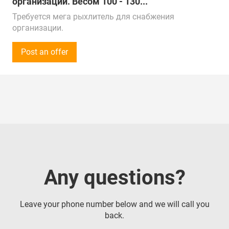
организации. Весом 100 - 130...
Требуется мега рыхлитель для снабжения
организации.
Весом 100 - 130 тонн.
Объем закупки - 1 штука.
Post an offer
Закупки осуществляются на постоянной основе.
Просьба предложения оставлять на сайте /
электронной почте, а также в What's App.
Предложения от поставщиков рассматриваем по
всей России, Казахстану, ОАЭ, Китаю, Турции и
Беларуси.
Поставка в г. Тында
Any questions?
Leave your phone number below and we will call you
back.