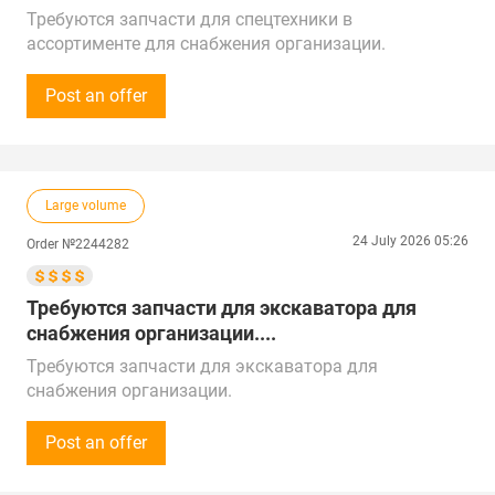
Требуются запчасти для спецтехники в
ассортименте для снабжения организации.
Расходные, фильтры, колодки и т.п.
Ежемесячная закупка.
Post an offer
Звонки принимаем Пн-Пт с 8:00 до 17:00 по
местному времени.
Предложения от поставщиков рассмотрим по РФ,
Китаю, Республике Беларусь, Турции, ОАЭ и
Large volume
Республике Казахстан.
Доставка в г. Саяногорск
24 July 2026 05:26
Order №2244282
Требуются запчасти для экскаватора для
снабжения организации....
Требуются запчасти для экскаватора для
снабжения организации.
Двигатель для экскаватора Hitachi ZX 400 2007 г.в.
и мегарыхлитель для экскаватора Hitachi ZX670LC-
Post an offer
5G.
Объем закупки - 1 шт. каждого наименование.