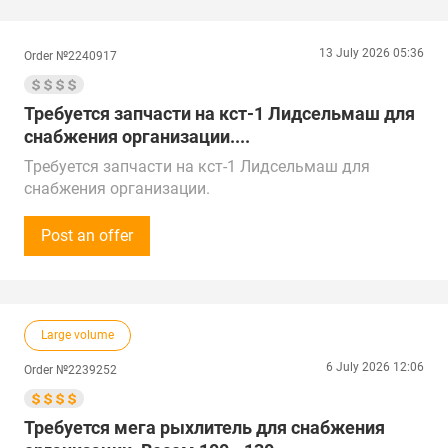
Предложения от поставщиков рассматриваем по
России и Китаю.
13 July 2026 05:36
Order №2240917
Поставка в г. Благовещенск, Амурская область.
Требуется запчасти на кст-1 Лидсельмаш для
снабжения организации....
Требуется запчасти на кст-1 Лидсельмаш для
снабжения организации.
Закупки осуществляются на постоянной основе.
Готовы принимать звонки с 8:00 до 20:00 по МСК.
Post an offer
Предложения от поставщиков рассматриваем по
всей России и Беларуси.
Поставка в г. Благовещенск, Амурская область
Large volume
6 July 2026 12:06
Order №2239252
Требуется мега рыхлитель для снабжения