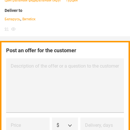
Центральный федеральный округ
Турция
Deliver to
,
Беларусь
Витебск
91
Post an offer for the customer
Description of the offer or a question to the customer
Price
$
Delivery, days