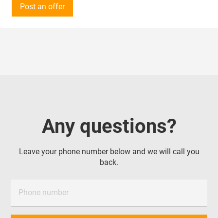
т.д.
Post an offer
Сумма закупки - от 50 000 рублей (500$).
Закупки осуществляются на постоянной основе.
Готовы принимать звонки с 11:00 до 20:00 по
местному времени в будние дни.
Предложения от поставщиков рассматриваем по
всей России, Казахстану, ОАЭ, Китаю, Турции и
Беларуси.
Поставка в г. Норильск
Any questions?
Leave your phone number below and we will call you
back.
Phone number