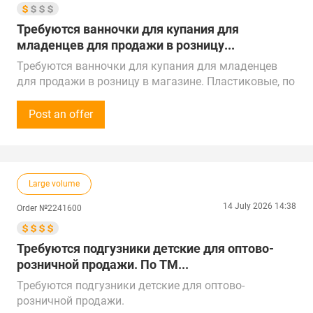
Требуются ванночки для купания для
младенцев для продажи в розницу...
Требуются ванночки для купания для младенцев
для продажи в розницу в магазине. Пластиковые, по
размерам рассмотрим варианты.
Сумма закупки - от 30 000 рублей (300 $).
Post an offer
Звонки принимаем с 10:00 до 18:00 по времени
Москвы.
Поставщиков рассмотрим по всей России,
Казахстану, Китаю, ОАЭ, Турции и Беларуси.
Large volume
Поставка в г. Ульяновск
14 July 2026 14:38
Order №2241600
Требуются подгузники детские для оптово-
розничной продажи. По ТМ...
Требуются подгузники детские для оптово-
розничной продажи.