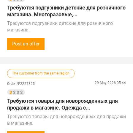
Беларуси.
Требуются подгузники детские для розничного
Поставка в г. Москва
магазина. Многоразовые,...
Требуются подгузники детские для розничного
магазина.
Многоразовые, все размеры.
Сумма закупки - 100 000 рублей (1 000$) в месяц.
Post an offer
Звонки принимаем Пн-Пт с 14:00 до 19:00 по
местному времени.
Предложения от поставщиков рассмотрим по РФ,
Китаю, Республике Беларусь, Турции, ОАЭ и
The customer from the same region
Республике Казахстан.
Доставка в с. Раевка, Республика Башкортостан
29 May 2026 05:44
Order №2227825
Требуются товары для новорожденных для
продажи в магазине. Одежда с...
Требуются товары для новорожденных для продажи
в магазине.
Одежда с 0 до 9 лет. Бутылочки, соски, подгузники и