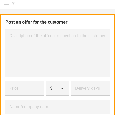
110
Post an offer for the customer
Description of the offer or a question to the customer
Price
$
Delivery, days
Name/company name