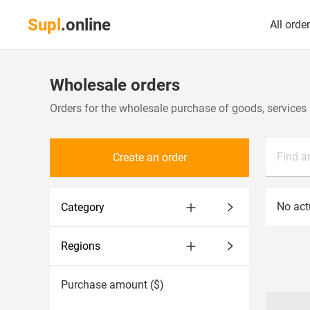
Supl
.online
All orde
Wholesale orders
Orders for the wholesale purchase of goods, services 
Find a
Create an order
No actu
Category
Regions
Purchase amount ($)