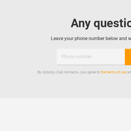
Any questi
Leave your phone number below and we 
Phone number
By clicking «
Call me back
», you agree to
the terms of use
an