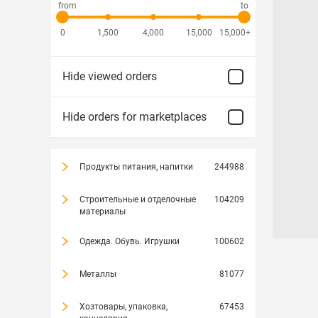
from
to
0
1,500
4,000
15,000
15,000+
Hide viewed orders
Hide orders for marketplaces
Продукты питания, напитки
244988
Строительные и отделочные
104209
материалы
Одежда. Обувь. Игрушки
100602
Металлы
81077
Хозтовары, упаковка,
67453