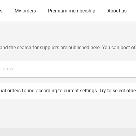
rs
My orders
Premium membership
About us
and the search for suppliers are published here. You can post of
n order
al orders found according to current settings. Try to select othe