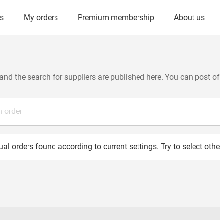
rs
My orders
Premium membership
About us
and the search for suppliers are published here. You can post of
n order
al orders found according to current settings. Try to select othe