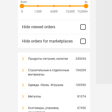
from
to
0
1,500
4,000
15,000
15,000+
Hide viewed orders
Hide orders for marketplaces
Продукты питания, напитки
245034
Строительные и отделочные
104209
материалы
Одежда. Обувь. Игрушки
100590
Металлы
81074
Хозтовары, упаковка,
67450