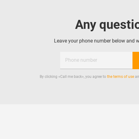
Any questi
Leave your phone number below and we 
Phone number
By clicking «
Call me back
», you agree to
the terms of use
an