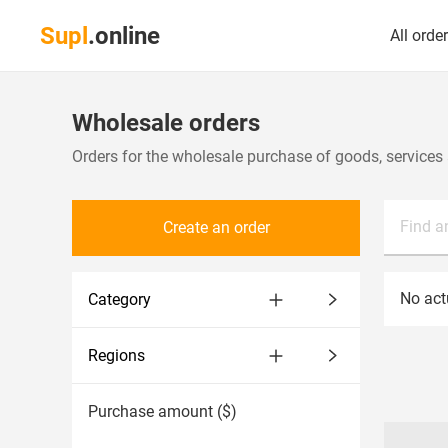
Supl
.online
All orde
Wholesale orders
Orders for the wholesale purchase of goods, services 
Find a
Create an order
No actu
Category
Regions
Purchase amount ($)